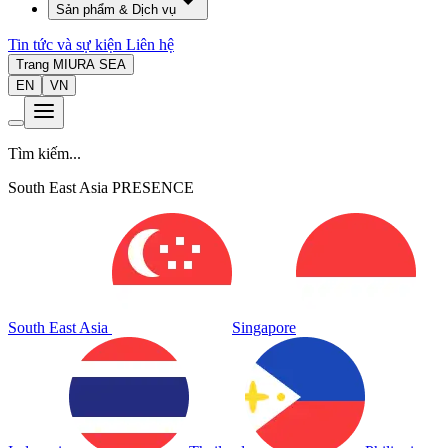
Sản phẩm & Dịch vụ
Tin tức và sự kiện
Liên hệ
Trang MIURA SEA
EN
VN
Tìm kiếm...
South East Asia PRESENCE
South East Asia
Singapore